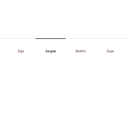
Еда
Акции
Войти
Еще
Приложение доступно в AppStore, Google Play, AppGallery,
RuStore
Скачать приложение
Клиентам