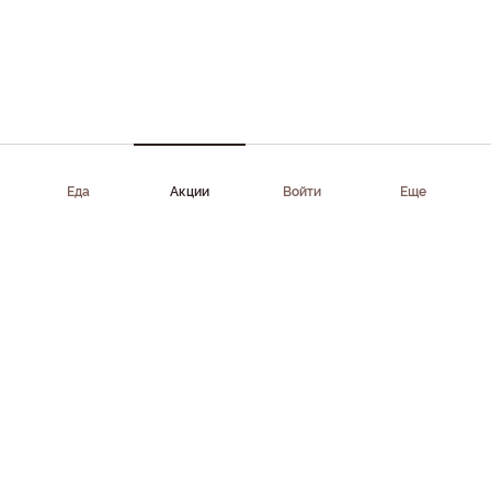
Еда
Акции
Войти
Еще
Приложение доступно в AppStore, Google Play, AppGallery,
RuStore
Скачать приложение
Клиентам