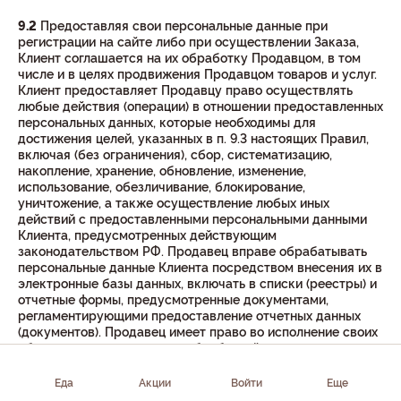
9.2
Предоставляя свои персональные данные при
регистрации на сайте либо при осуществлении Заказа,
Клиент соглашается на их обработку Продавцом, в том
числе и в целях продвижения Продавцом товаров и услуг.
Клиент предоставляет Продавцу право осуществлять
любые действия (операции) в отношении предоставленных
персональных данных, которые необходимы для
достижения целей, указанных в п. 9.3 настоящих Правил,
включая (без ограничения), сбор, систематизацию,
накопление, хранение, обновление, изменение,
использование, обезличивание, блокирование,
уничтожение, а также осуществление любых иных
действий с предоставленными персональными данными
Клиента, предусмотренных действующим
законодательством РФ. Продавец вправе обрабатывать
персональные данные Клиента посредством внесения их в
электронные базы данных, включать в списки (реестры) и
отчетные формы, предусмотренные документами,
регламентирующими предоставление отчетных данных
(документов). Продавец имеет право во исполнение своих
обязательств, связанных с обработкой персональных
данных, на обмен (прием и передачу) персональных
данных со сторонними организациями с использованием
Еда
Акции
Войти
Еще
машинных носителей или по каналам связи, с