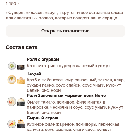
1 180 г
«Супер», «класс», «вау», «круто» и все остальные слова
для аппетитных роллов, которые покорят ваше сердце.
Открыть полностью
Состав сета
Ролл с огурцом
Классика: рис, огурец и жареный кунжут.
Такуаб
Краб с майонезом, сыр сливочный, такуан, кляр,
сухари панко, соус спайси, соус унаги, кунжут
белый, рис, нори.
Ролл Запеченный морской волк None
Омлет тамаго, помидор, филе минтая в
панировке, чесночный соус, соус унаги, кунжут
белый, рис, нори.
Сырный страж
Куриное филе жареное, помидоры, пекинская
капуста, соус сырный, унаги соус, кунжут