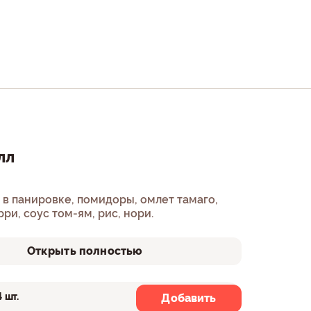
лл
 в панировке, помидоры, омлет тамаго,
ри, соус том-ям, рис, нори.
Открыть полностью
4 шт.
8 шт.
Добавить