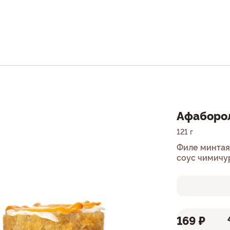
Афаборо
121 г
Филе минтая
соус чимичур
169 ₽